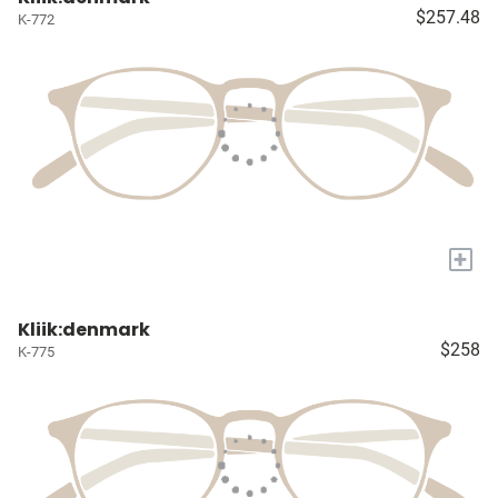
$257.48
K-772
+
Kliik:denmark
$258
K-775