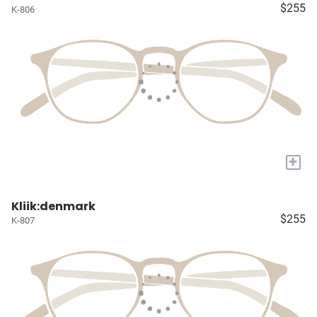
$255
K-806
+
Kliik:denmark
$255
K-807