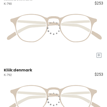
$253
K-790
+
Kliik:denmark
$253
K-792