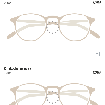
$255
K-797
+
Kliik:denmark
$255
K-801