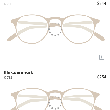
$344
K-780
+
Kliik:denmark
$254
K-782