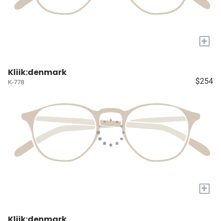
+
Kliik:denmark
$254
K-778
+
Kliik:denmark