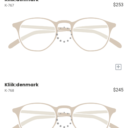
$253
K-767
+
Kliik:denmark
$245
K-768