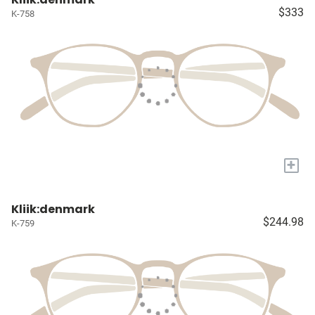
$333
K-758
+
Kliik:denmark
$244.98
K-759