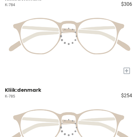
$306
K-784
+
Kliik:denmark
$254
K-785