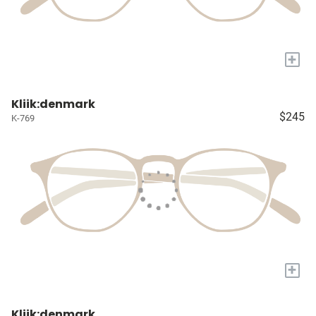
+
Kliik:denmark
$245
K-769
+
Kliik:denmark