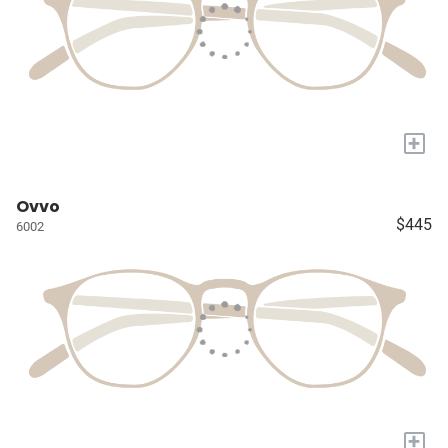
+
Ovvo
$445
6002
+