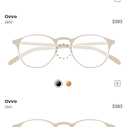
Ovvo
$383
3890
+
Ovvo
$383
3941