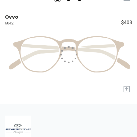
Ovvo
$408
6042
+