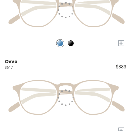
+
Ovvo
$383
3617
+