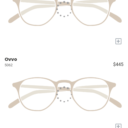
+
Ovvo
$445
5062
+