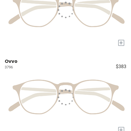
+
Ovvo
$383
3796
+