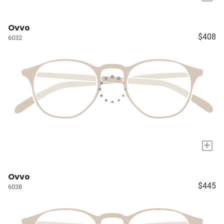
Ovvo
$408
6032
+
Ovvo
$445
6038