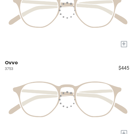
+
Ovvo
$445
3753
+