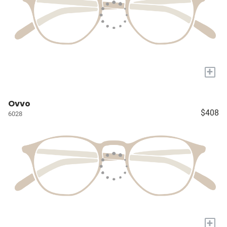
+
Ovvo
$408
6028
+