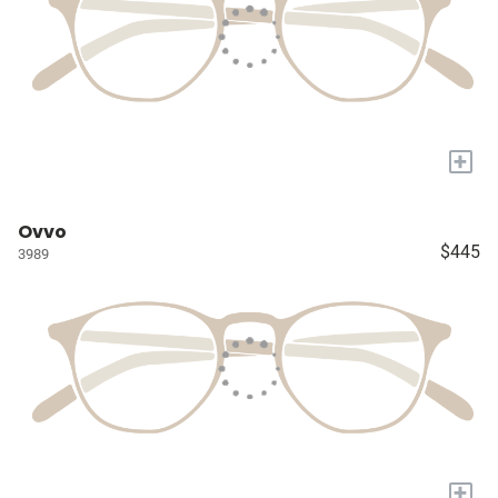
+
Ovvo
$445
3989
+