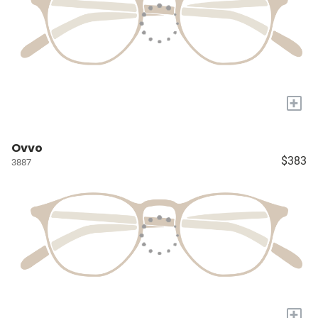
+
Ovvo
$383
3887
+