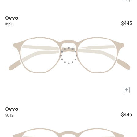
Ovvo
$445
3993
+
Ovvo
$445
5012