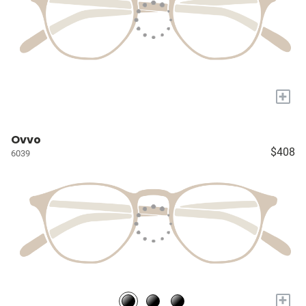
+
Ovvo
$408
6039
+