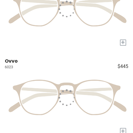
+
Ovvo
$445
6023
+