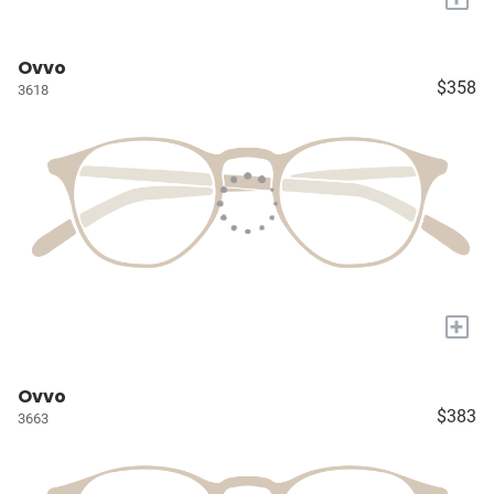
Ovvo
$358
3618
+
Ovvo
$383
3663