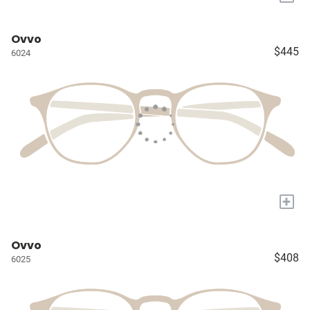
Ovvo
$445
6024
+
Ovvo
$408
6025