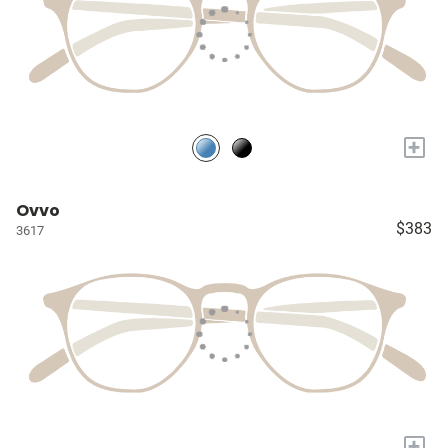
+
Ovvo
$383
3617
+