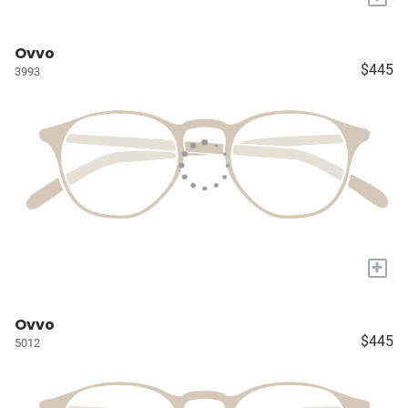
Ovvo
$445
3993
+
Ovvo
$445
5012