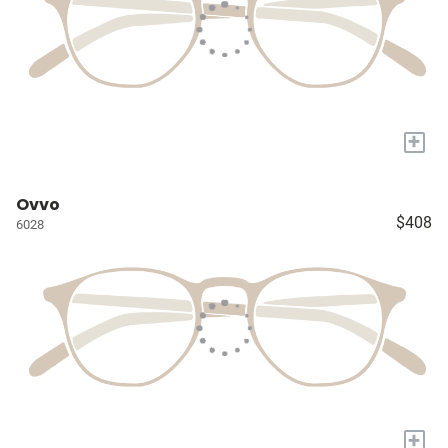
+
Ovvo
$408
6028
+