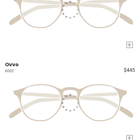
+
Ovvo
$445
6002
+