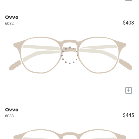
Ovvo
$408
6032
+
Ovvo
$445
6038