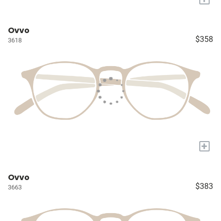
Ovvo
$358
3618
+
Ovvo
$383
3663