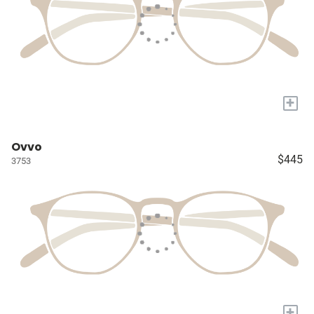
+
Ovvo
$445
3753
+