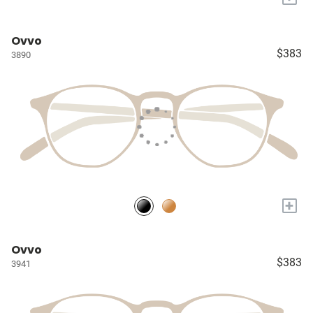
Ovvo
$383
3890
+
Ovvo
$383
3941