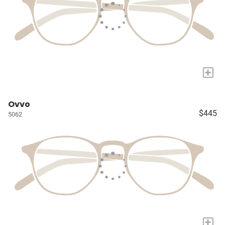
+
Ovvo
$445
5062
+