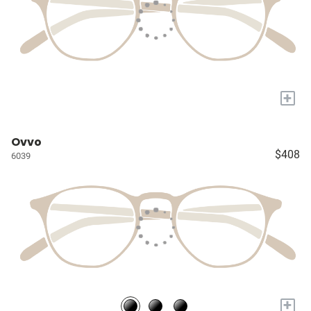
+
Ovvo
$408
6039
+