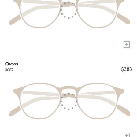
+
Ovvo
$383
3887
+