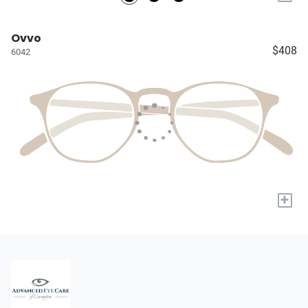
Ovvo
$408
6042
+