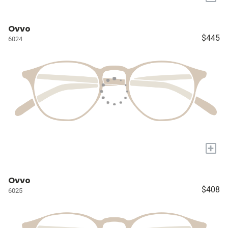
Ovvo
$445
6024
+
Ovvo
$408
6025