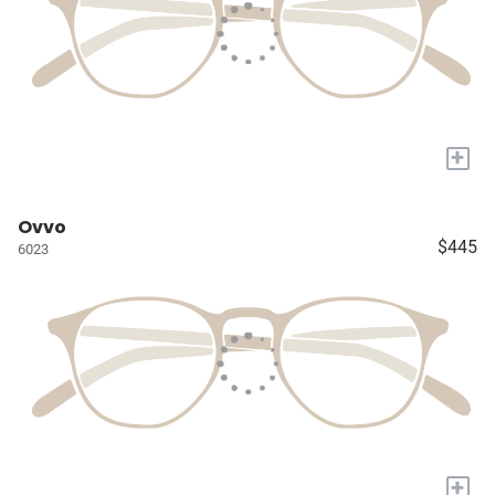
+
Ovvo
$445
6023
+