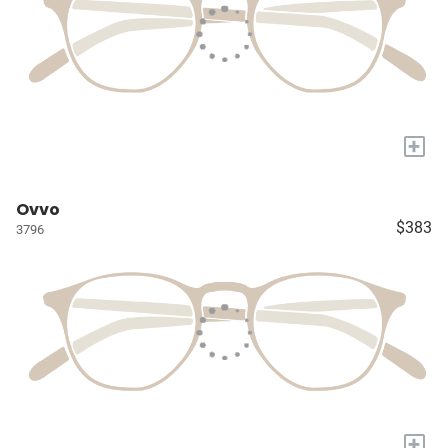
+
Ovvo
$383
3796
+