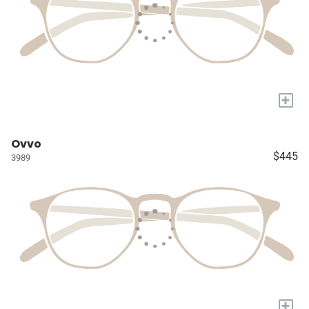
+
Ovvo
$445
3989
+