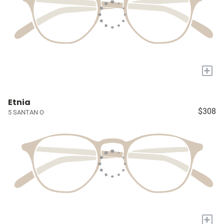
+
Etnia
$308
5 SANTAN O
+