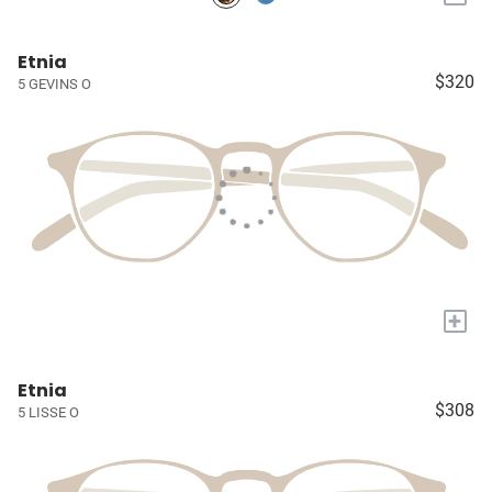
Etnia
$320
5 GEVINS O
+
Etnia
$308
5 LISSE O