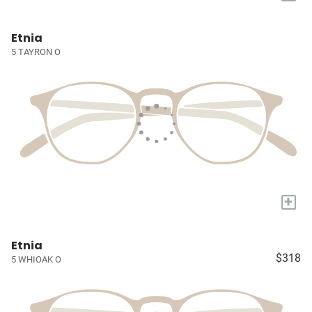
Etnia
5 TAYRON O
+
Etnia
$318
5 WHIOAK O