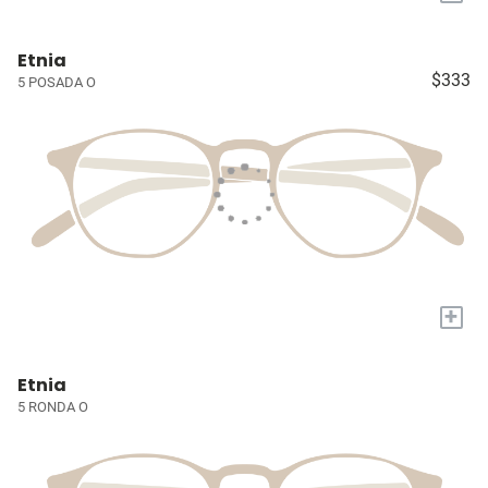
Etnia
$333
5 POSADA O
+
Etnia
5 RONDA O