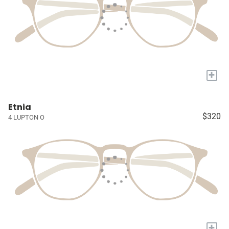
+
Etnia
$320
4 LUPTON O
+