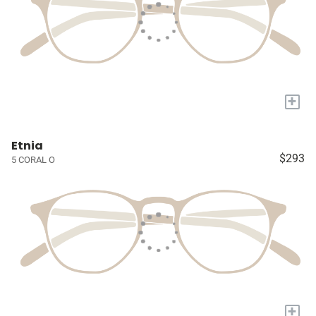
+
Etnia
$293
5 CORAL O
+