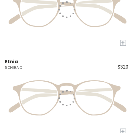
+
Etnia
$320
5 CHIBA O
+