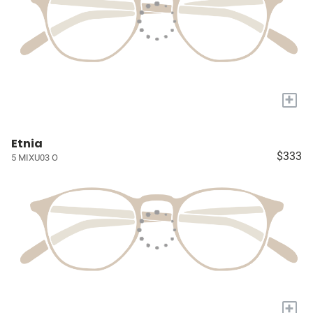
+
Etnia
$333
5 MIXU03 O
+