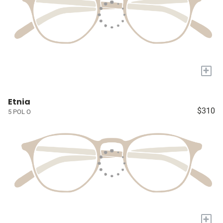
+
Etnia
$310
5 POL O
+