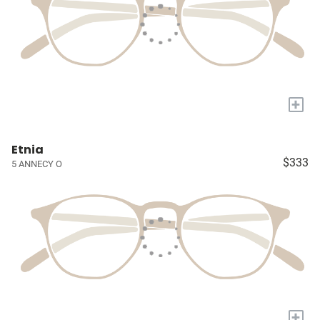
+
Etnia
$333
5 ANNECY O
+