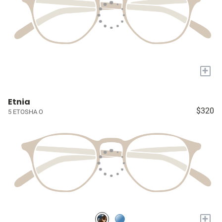
+
Etnia
$320
5 ETOSHA O
+