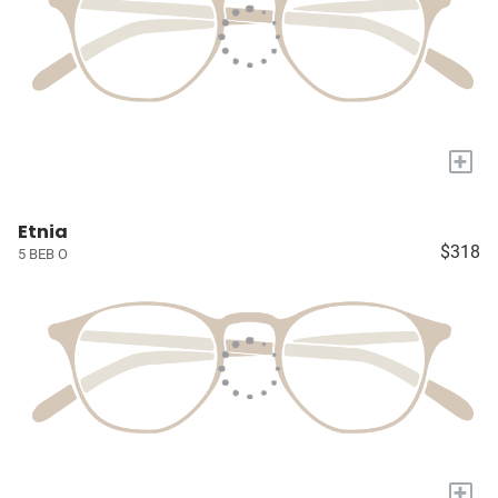
+
Etnia
$318
5 BEB O
+